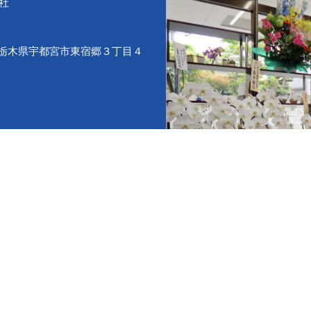
会社
53 栃木県宇都宮市東宿郷３丁目４
jp
ビは東宿郷３丁目4-15または4-8に
季休暇（ご予約のお客様除
5024号
交通大臣 (2)第142号
建物取引業協会会員