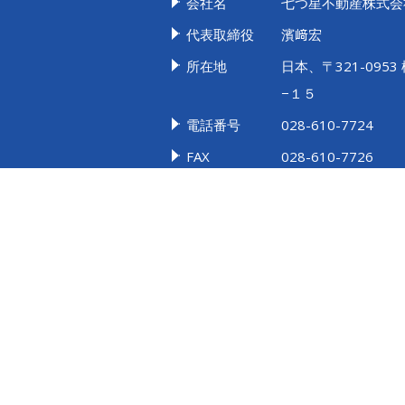
会社名
七つ星不動産株式
代表取締役
濱﨑宏
所在地
日本、〒321-09
−１５
電話番号
028-610-7724
FAX
028-610-7726
メール
info.7724@7star.co.
営業時間
9:00~18:00（ナ
なります）
定休日
日曜、年末年始、夏
く）
免許番号
栃木県知事免許 (2)第
賃貸住宅管理業者 国土
所属団体
(公社)栃木県宅地